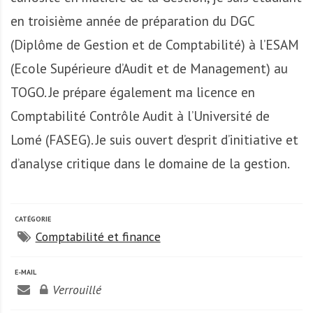
A
f
en troisième année de préparation du DGC
r
(Diplôme de Gestion et de Comptabilité) à l’ESAM
i
(Ecole Supérieure d’Audit et de Management) au
q
u
TOGO. Je prépare également ma licence en
e
Comptabilité Contrôle Audit à l’Université de
Lomé (FASEG). Je suis ouvert d’esprit d’initiative et
d’analyse critique dans le domaine de la gestion.
CATÉGORIE
Comptabilité et finance
E-MAIL
Verrouillé