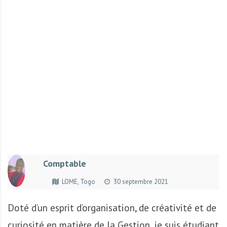
r
t
u
n
i
t
é
s
a
u
T
O
G
Comptable
O
e
LOME, Togo
30 septembre 2021
t
e
Doté d’un esprit d’organisation, de créativité et de
n
curiosité en matière de la Gestion, je suis étudiant