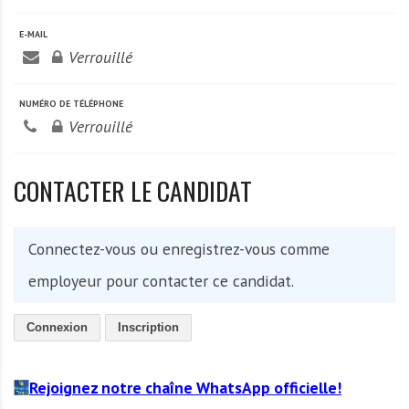
A
f
E-MAIL
r
Verrouillé
i
q
NUMÉRO DE TÉLÉPHONE
u
Verrouillé
e
CONTACTER LE CANDIDAT
Connectez-vous ou enregistrez-vous comme
employeur pour contacter ce candidat.
Connexion
Inscription
Rejoignez notre chaîne WhatsApp officielle!