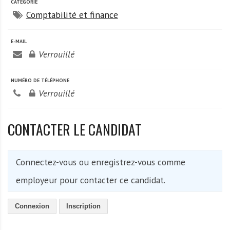
A
CATÉGORIE
f
Comptabilité et finance
r
i
E-MAIL
q
Verrouillé
u
e
NUMÉRO DE TÉLÉPHONE
Verrouillé
CONTACTER LE CANDIDAT
Connectez-vous ou enregistrez-vous comme
employeur pour contacter ce candidat.
Connexion
Inscription