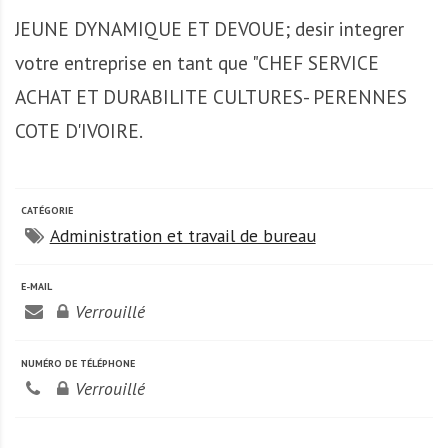
A
JEUNE DYNAMIQUE ET DEVOUE; desir integrer
f
r
votre entreprise en tant que "CHEF SERVICE
i
ACHAT ET DURABILITE CULTURES- PERENNES
q
u
COTE D'IVOIRE.
e
CATÉGORIE
Administration et travail de bureau
E-MAIL
Verrouillé
NUMÉRO DE TÉLÉPHONE
Verrouillé