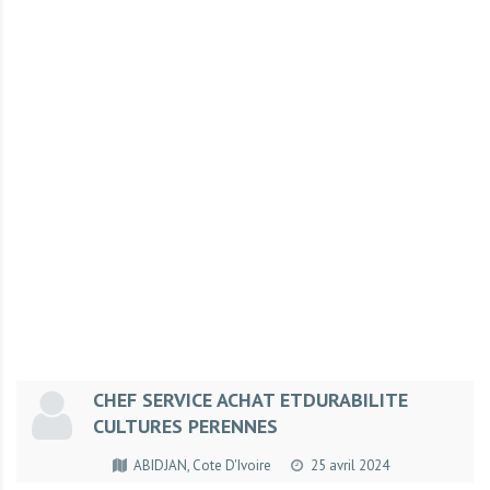
r
t
u
n
i
t
é
s
a
u
T
O
G
O
e
CHEF SERVICE ACHAT ETDURABILITE
t
CULTURES PERENNES
e
n
ABIDJAN, Cote D'Ivoire
25 avril 2024