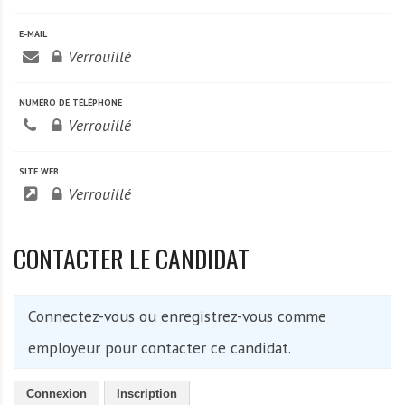
A
f
E-MAIL
r
Verrouillé
i
q
NUMÉRO DE TÉLÉPHONE
u
Verrouillé
e
SITE WEB
Verrouillé
CONTACTER LE CANDIDAT
Connectez-vous ou enregistrez-vous comme
employeur pour contacter ce candidat.
Connexion
Inscription