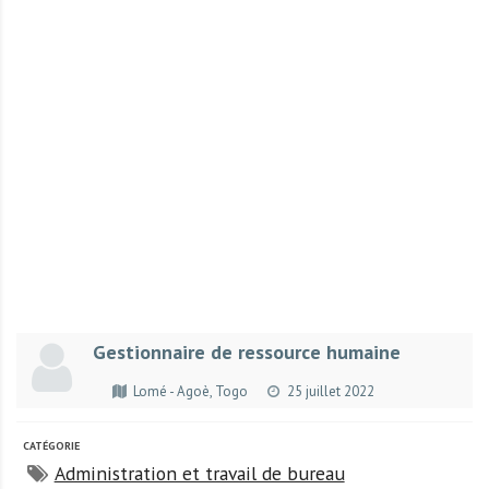
r
t
u
n
i
t
é
s
a
u
T
O
G
Gestionnaire de ressource humaine
O
e
Lomé - Agoè, Togo
25 juillet 2022
t
e
CATÉGORIE
n
Administration et travail de bureau