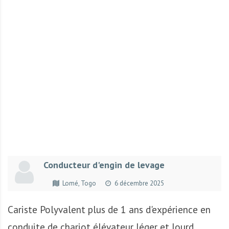
r
t
u
n
i
t
é
s
a
u
T
O
G
Conducteur d'engin de levage
O
e
Lomé, Togo
6 décembre 2025
t
e
Cariste Polyvalent plus de 1 ans d'expérience en
n
conduite de chariot élévateur léger et lourd