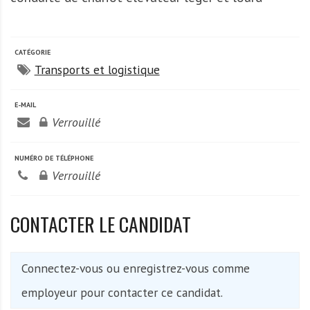
A
f
r
i
CATÉGORIE
Transports et logistique
q
u
e
E-MAIL
Verrouillé
NUMÉRO DE TÉLÉPHONE
Verrouillé
CONTACTER LE CANDIDAT
Connectez-vous ou enregistrez-vous comme
employeur pour contacter ce candidat.