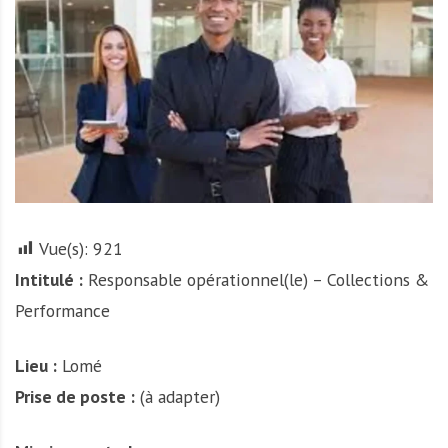
r
t
u
n
i
t
é
s
a
u
Vue(s):
921
T
Intitulé :
Responsable opérationnel(le) – Collections &
O
G
Performance
O
e
Lieu :
Lomé
t
Prise de poste :
(à adapter)
e
n