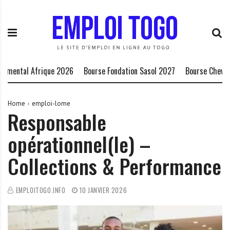
S
E
L
k
m
a
i
p
P
p
l
l
t
o
a
o
i
t
mental Afrique 2026
Bourse Fondation Sasol 2027
Bourse Chevening
c
T
e
o
o
f
n
g
o
Home
emploi-lome
Responsable
t
o
r
e
.
m
opérationnel(le) –
n
I
e
t
N
d
Collections & Performance
F
e
O
s
o
EMPLOITOGO.INFO
10 JANVIER 2026
p
p
o