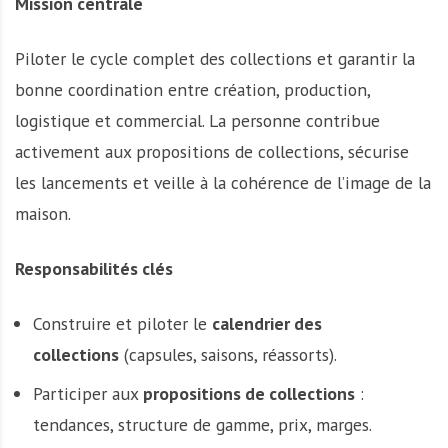
Mission centrale
A
f
r
Piloter le cycle complet des collections et garantir la
i
bonne coordination entre création, production,
q
logistique et commercial. La personne contribue
u
e
activement aux propositions de collections, sécurise
les lancements et veille à la cohérence de l’image de la
maison.
Responsabilités clés
Construire et piloter le
calendrier des
collections
(capsules, saisons, réassorts).
Participer aux
propositions de collections
:
tendances, structure de gamme, prix, marges.