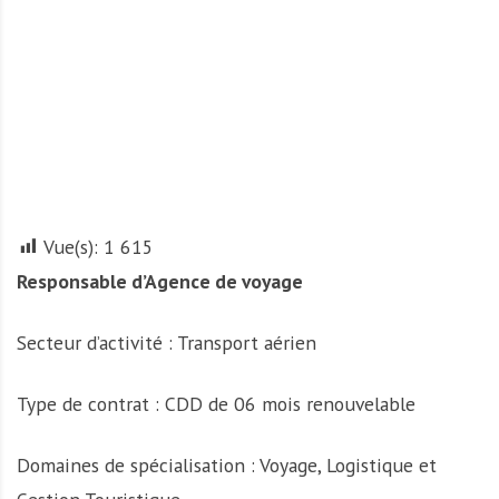
A
f
r
i
q
u
e
Vue(s):
1 615
Responsable d’Agence de voyage
Secteur d’activité : Transport aérien
Type de contrat : CDD de 06 mois renouvelable
Domaines de spécialisation : Voyage, Logistique et