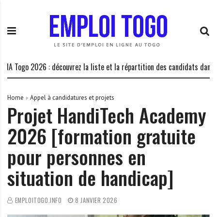
S
E
L
k
m
a
i
p
P
p
l
l
t
o
a
o
i
t
ogo 2026 : découvrez la liste et la répartition des candidats dans les ce
c
T
e
o
o
f
n
g
o
Home
Appel à candidatures et projets
Projet HandiTech Academy
t
o
r
e
.
m
2026 [formation gratuite
n
I
e
t
N
d
pour personnes en
F
e
O
s
situation de handicap]
o
p
EMPLOITOGO.INFO
8 JANVIER 2026
p
o