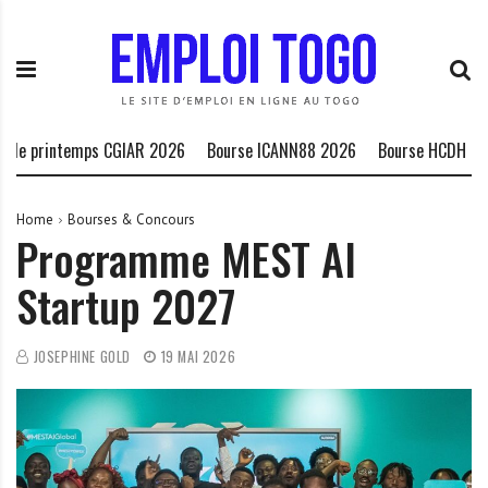
S
E
L
k
m
a
i
p
P
p
l
l
t
o
a
o
i
t
ntemps CGIAR 2026
Bourse ICANN88 2026
Bourse HCDH peuples au
c
T
e
o
o
f
n
g
o
Home
Bourses & Concours
Programme MEST AI
t
o
r
e
.
m
Startup 2027
n
I
e
t
N
d
F
e
JOSEPHINE GOLD
19 MAI 2026
O
s
o
p
p
o