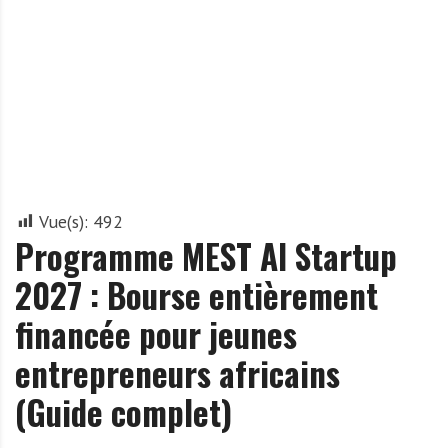
A
f
r
i
q
u
e
Vue(s):
492
Programme MEST AI Startup
2027 : Bourse entièrement
financée pour jeunes
entrepreneurs africains
(Guide complet)