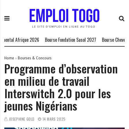
S
E
L
k
m
a
i
p
P
p
l
l
t
o
a
o
i
t
ntal Afrique 2026
Bourse Fondation Sasol 2027
Bourse Chevening-
c
T
e
o
o
f
n
g
o
Home
Bourses & Concours
Programme d’observation
t
o
r
e
.
m
en milieu de travail
n
I
e
t
N
d
Interswitch 2.0 pour les
F
e
O
s
jeunes Nigérians
o
p
JOSEPHINE GOLD
14 MARS 2025
p
o