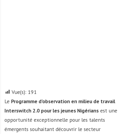
A
f
r
i
q
u
e
Vue(s):
191
Le
Programme d’observation en milieu de travail
Interswitch 2.0 pour les jeunes Nigérians
est une
opportunité exceptionnelle pour les talents
émergents souhaitant découvrir le secteur