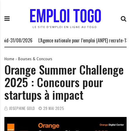
S
E
L
k
m
a
i
p
P
p
l
l
t
o
a
o
i
t
d-31/08/2026
L’Agence nationale pour l’emploi (ANPE) recrute-13/08/
c
T
e
o
o
f
n
g
o
Home
Bourses & Concours
Orange Summer Challenge
t
o
r
e
.
m
2025 : Concours pour
n
I
e
t
N
d
startups à impact
F
e
O
s
o
JOSEPHINE GOLD
29 MAI 2025
p
p
o