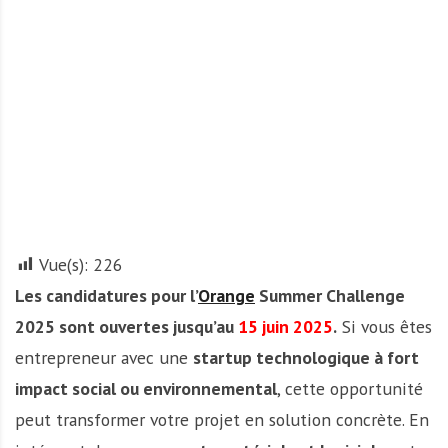
A
f
r
i
q
u
e
Vue(s):
226
Les candidatures pour l’
Orange
Summer Challenge
2025 sont ouvertes jusqu’au
15 juin 2025
.
Si vous êtes
entrepreneur avec une
startup technologique à fort
impact social ou environnemental
, cette opportunité
peut transformer votre projet en solution concrète. En