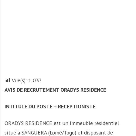
A
f
r
i
q
u
e
Vue(s):
1 037
AVIS DE RECRUTEMENT ORADYS RESIDENCE
INTITULE DU POSTE – RECEPTIONISTE
ORADYS RESIDENCE est un immeuble résidentiel
situé à SANGUERA (Lomé/Togo) et disposant de