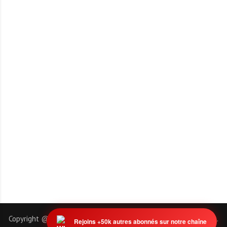
Copyright @ 2011-2026 | EmploiTogo.INFO. Tous droits réservés.
Rejoins +50k autres abonnés sur notre chaîne