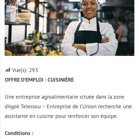
A
f
r
i
q
u
e
Vue(s):
293
OFFRE D’EMPLOI : CUISINIÈRE
Une entreprise agroalimentaire située dans la zone
d’Agoè Telessou – Entreprise de l’Union recherche une
assistante en cuisine pour renforcer son équipe.
Conditions :