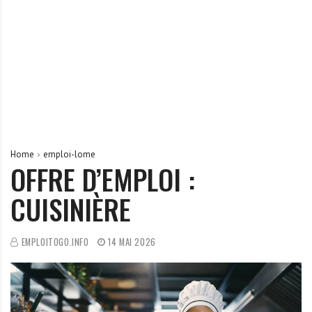
r
t
u
n
i
t
é
s
a
Home
emploi-lome
u
OFFRE D’EMPLOI :
T
CUISINIÈRE
O
G
O
EMPLOITOGO.INFO
14 MAI 2026
e
t
e
n