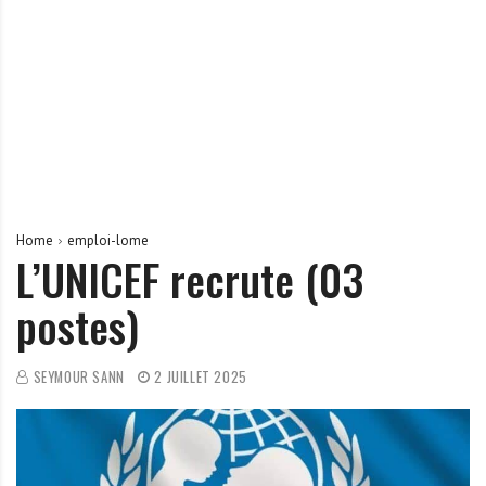
r
t
u
n
i
t
é
s
a
Home
emploi-lome
u
L’UNICEF recrute (03
T
postes)
O
G
O
SEYMOUR SANN
2 JUILLET 2025
e
t
e
n