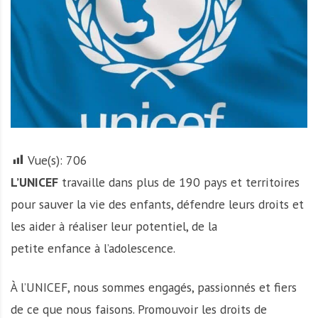
A
f
r
i
q
u
e
Vue(s):
706
L’UNICEF
travaille dans plus de 190 pays et territoires
pour sauver la vie des enfants, défendre leurs droits et
les aider à réaliser leur potentiel, de la
petite enfance à l’adolescence.
À l’UNICEF, nous sommes engagés, passionnés et fiers
de ce que nous faisons. Promouvoir les droits de