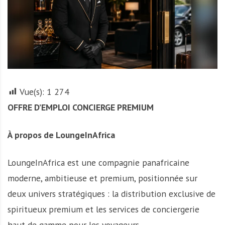
A
f
r
i
q
u
e
Vue(s):
1 274
OFFRE D’EMPLOI CONCIERGE PREMIUM
À propos de LoungeInAfrica
LoungeInAfrica est une compagnie panafricaine
moderne, ambitieuse et premium, positionnée sur
deux univers stratégiques : la distribution exclusive de
spiritueux premium et les services de conciergerie
haut de gamme pour les voyageurs.