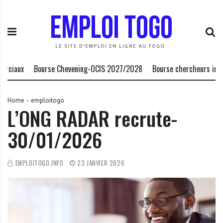
S
E
L
k
m
a
i
p
P
p
l
l
t
o
a
o
i
t
ux
Bourse Chevening-OCIS 2027/2028
Bourse chercheurs invités 
c
T
e
o
o
f
n
g
o
Home
emploitogo
L’ONG RADAR recrute-
t
o
r
e
.
m
30/01/2026
n
I
e
t
N
d
F
e
EMPLOITOGO.INFO
23 JANVIER 2026
O
s
o
p
p
o