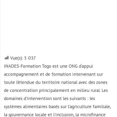
A
f
r
i
q
u
e
Vue(s):
5 037
INADES-Formation Togo est une ONG d’appui
accompagnement et de formation intervenant sur
toute l’étendue du territoire national avec des zones
de concentration principalement en milieu rural. Les
domaines d’intervention sont les suivants : les
systèmes alimentaires basés sur l’agriculture familiale,
la gouvernance locale et l’inclusion, la microfinance