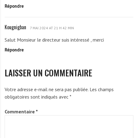
Répondre
H
s
k
s
o
i
Kougnigban
K
s
7 MAI 2024 AT 21 H 42 MIN
m
o
s
Salut Monsieur le directeur suis intéressé , merci
u
i
Répondre
g
m
n
a
i
w
LAISSER UN COMMENTAIRE
g
u
b
s
a
s
Votre adresse e-mail ne sera pas publiée.
Les champs
n
i
obligatoires sont indiqués avec
*
Commentaire
*