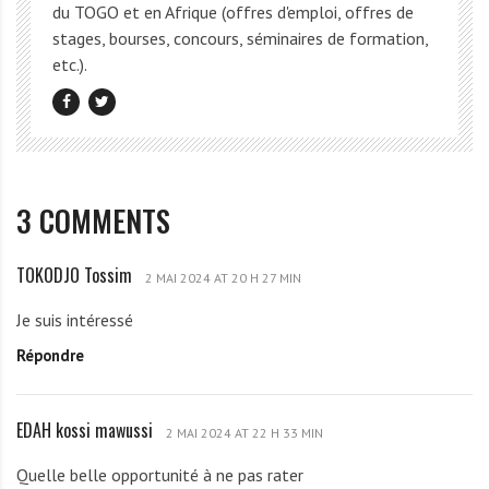
du TOGO et en Afrique (offres d'emploi, offres de
stages, bourses, concours, séminaires de formation,
etc.).
3 COMMENTS
TOKODJO Tossim
T
2 MAI 2024 AT 20 H 27 MIN
O
Je suis intéressé
K
Répondre
O
D
J
EDAH kossi mawussi
E
O
2 MAI 2024 AT 22 H 33 MIN
D
T
Quelle belle opportunité à ne pas rater
A
o