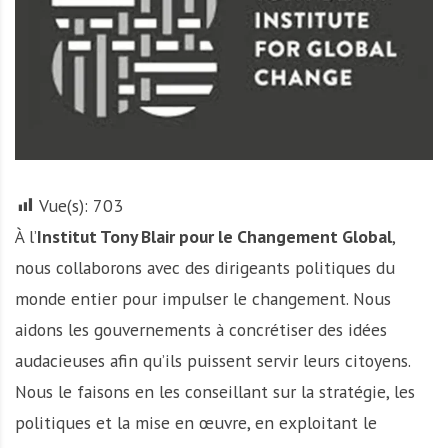
r
t
u
n
i
t
é
s
Vue(s):
703
a
À l’
Institut Tony Blair pour le Changement Global
,
u
T
nous collaborons avec des dirigeants politiques du
O
monde entier pour impulser le changement. Nous
G
aidons les gouvernements à concrétiser des idées
O
e
audacieuses afin qu’ils puissent servir leurs citoyens.
t
Nous le faisons en les conseillant sur la stratégie, les
e
politiques et la mise en œuvre, en exploitant le
n