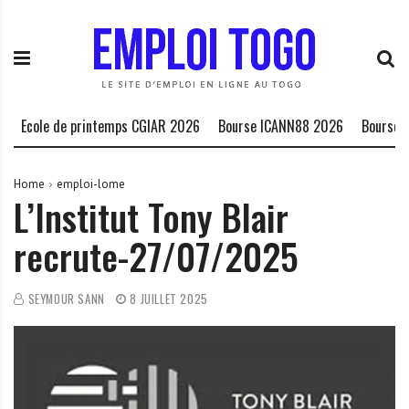
S
E
L
k
m
a
i
p
P
p
l
l
t
o
a
o
i
t
cole de printemps CGIAR 2026
Bourse ICANN88 2026
Bourse HCDH
c
T
e
o
o
f
n
g
o
Home
emploi-lome
L’Institut Tony Blair
t
o
r
e
.
m
recrute-27/07/2025
n
I
e
t
N
d
F
e
SEYMOUR SANN
8 JUILLET 2025
O
s
o
p
p
o