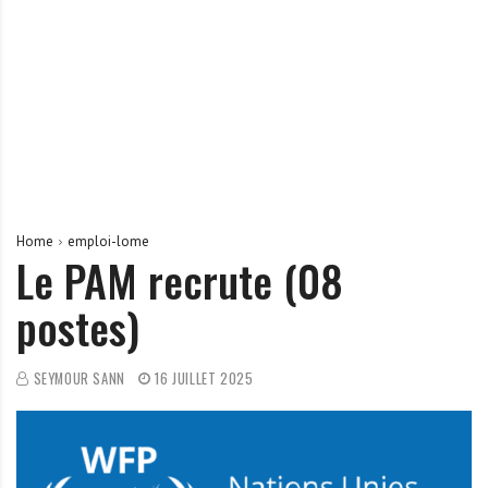
r
t
u
n
i
t
é
s
a
Home
emploi-lome
u
Le PAM recrute (08
T
postes)
O
G
O
SEYMOUR SANN
16 JUILLET 2025
e
t
e
n