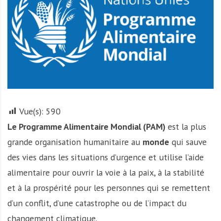
A
f
r
i
q
u
e
Vue(s):
590
Le Programme Alimentaire Mondial (PAM)
est la plus
grande organisation humanitaire au
monde
qui sauve
des vies dans les situations d’urgence et utilise l’aide
alimentaire pour ouvrir la voie à la paix, à la stabilité
et à la prospérité pour les personnes qui se remettent
d’un conflit, d’une catastrophe ou de l’impact du
changement climatique.