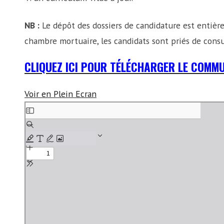
NB :
Le dépôt des dossiers de candidature est entière
chambre mortuaire, les candidats sont priés de consu
CLIQUEZ ICI POUR TÉLÉCHARGER LE COMM
Voir en Plein Ecran
A
l
l
e
r
a
u
c