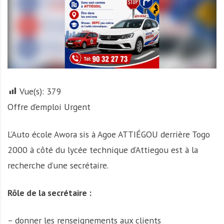
A
f
r
i
q
u
e
Vue(s):
379
Offre d’emploi Urgent
L’Auto école Awora sis à Agoe ATTIÉGOU derrière Togo
2000 à côté du lycée technique d’Attiegou est à la
recherche d’une secrétaire.
Rôle de la secrétaire :
– donner les renseignements aux clients