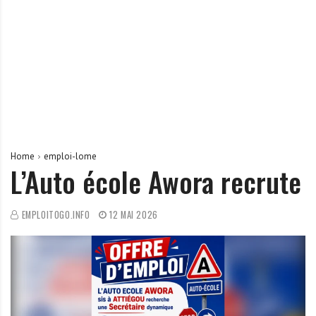
r
t
u
n
i
t
é
s
a
Home
emploi-lome
u
L’Auto école Awora recrute
T
O
EMPLOITOGO.INFO
12 MAI 2026
G
O
e
t
e
n