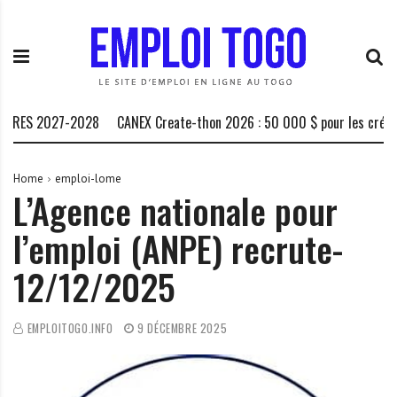
S
E
L
k
m
a
i
p
P
p
l
l
t
o
a
o
i
t
RES 2027-2028
CANEX Create-thon 2026 : 50 000 $ pour les créateur
c
T
e
o
o
f
n
g
o
Home
emploi-lome
L’Agence nationale pour
t
o
r
e
.
m
l’emploi (ANPE) recrute-
n
I
e
t
N
d
12/12/2025
F
e
O
s
o
EMPLOITOGO.INFO
9 DÉCEMBRE 2025
p
p
o