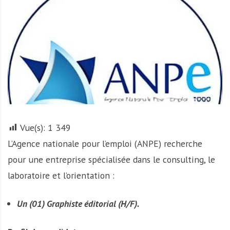
r
t
u
n
i
t
é
s
a
u
Vue(s):
1 349
T
L’Agence nationale pour l’emploi (ANPE) recherche
O
G
pour une entreprise spécialisée dans le consulting, le
O
laboratoire et l’orientation :
e
t
Un (01) Graphiste éditorial (H/F).
e
n