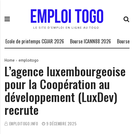
S
E
L
k
m
a
i
p
P
p
l
l
t
o
a
o
i
t
cole de printemps CGIAR 2026
Bourse ICANN88 2026
Bourse HCDH 
c
T
e
o
o
f
n
g
o
Home
emploitogo
L’agence luxembourgeoise
t
o
r
e
.
m
pour la Coopération au
n
I
e
t
N
d
développement (LuxDev)
F
e
O
s
recrute
o
p
EMPLOITOGO.INFO
9 DÉCEMBRE 2025
p
o