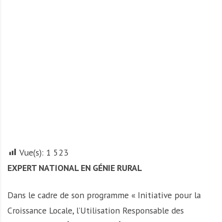
A
f
r
i
q
u
e
Vue(s):
1 523
EXPERT NATIONAL EN GÉNIE RURAL
Dans le cadre de son programme « Initiative pour la
Croissance Locale, l’Utilisation Responsable des