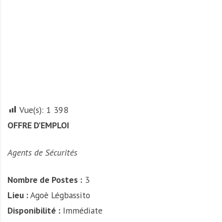
A
f
r
i
q
u
e
Vue(s):
1 398
OFFRE D’EMPLOI
Agents de Sécurités
Nombre de Postes :
3
Lieu :
Agoè Légbassito
Disponibilité :
Immédiate