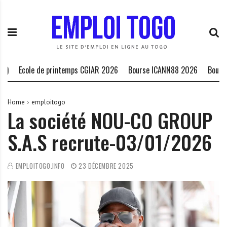
S
E
L
k
m
a
i
p
P
p
l
l
t
o
a
o
i
t
Ecole de printemps CGIAR 2026
Bourse ICANN88 2026
Bourse HC
c
T
e
o
o
f
n
g
o
Home
emploitogo
La société NOU-CO GROUP
t
o
r
e
.
m
S.A.S recrute-03/01/2026
n
I
e
t
N
d
F
e
EMPLOITOGO.INFO
23 DÉCEMBRE 2025
O
s
o
p
p
o