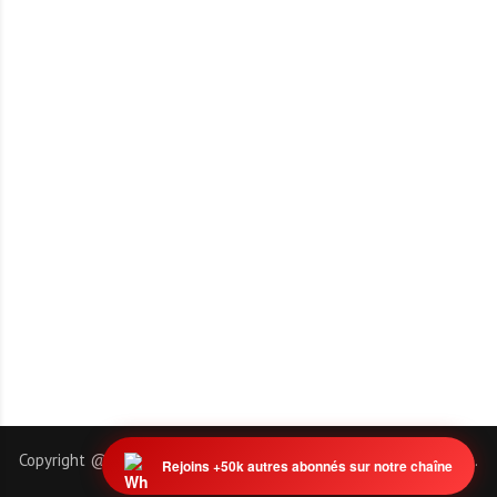
Copyright @ 2011-2026 | EmploiTogo.INFO. Tous droits réservés.
Rejoins +50k autres abonnés sur notre chaîne