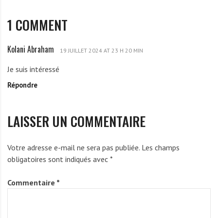
1 COMMENT
Kolani Abraham
K
19 JUILLET 2024 AT 23 H 20 MIN
o
Je suis intéressé
l
Répondre
a
n
i
LAISSER UN COMMENTAIRE
A
b
r
Votre adresse e-mail ne sera pas publiée.
Les champs
a
obligatoires sont indiqués avec
*
h
a
Commentaire
*
m