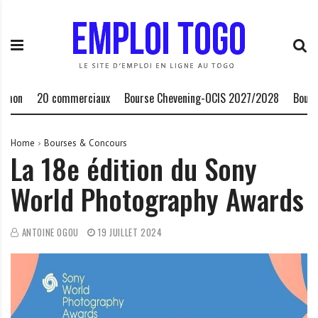
S
E
L
k
m
a
i
p
P
p
l
l
t
o
a
o
i
t
hon
20 commerciaux
Bourse Chevening-OCIS 2027/2028
Bourse 
c
T
e
o
o
f
n
g
o
Home
Bourses & Concours
La 18e édition du Sony
t
o
r
e
.
m
World Photography Awards
n
I
e
t
N
d
F
e
ANTOINE OGOU
19 JUILLET 2024
O
s
o
p
p
o