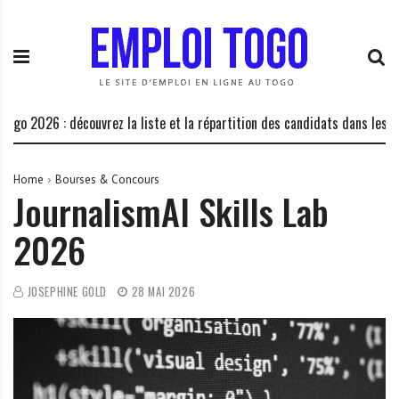
S
E
L
k
m
a
i
p
P
p
l
l
t
o
a
o
i
t
26 : découvrez la liste et la répartition des candidats dans les centres 
c
T
e
o
o
f
n
g
o
Home
Bourses & Concours
JournalismAI Skills Lab
t
o
r
e
.
m
2026
n
I
e
t
N
d
F
e
JOSEPHINE GOLD
28 MAI 2026
O
s
o
p
p
o