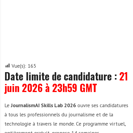
A
f
r
i
q
u
e
Vue(s):
165
Date limite de candidature :
21
juin 2026 à 23h59 GMT
Le
JournalismAI Skills Lab 2026
ouvre ses candidatures
à tous les professionnels du journalisme et de la
technologie à travers le monde. Ce programme virtuel,
entièrement gratuit, propose 14 semaines