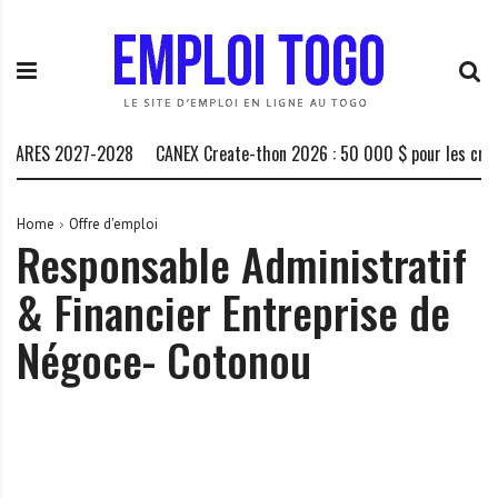
S
E
L
k
m
a
i
p
P
p
l
l
t
o
a
o
i
t
 ARES 2027-2028
CANEX Create-thon 2026 : 50 000 $ pour les créate
c
T
e
o
o
f
n
g
o
Home
Offre d'emploi
Responsable Administratif
t
o
r
e
.
m
& Financier Entreprise de
n
I
e
t
N
d
Négoce- Cotonou
F
e
O
s
o
p
p
o