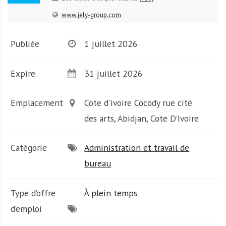
A
f
www.jely-group.com
r
i
Publiée
1 juillet 2026
q
u
Expire
31 juillet 2026
e
Emplacement
Cote d'ivoire Cocody rue cité
des arts, Abidjan, Cote D'Ivoire
Catégorie
Administration et travail de
bureau
Type d’offre
À plein temps
d’emploi