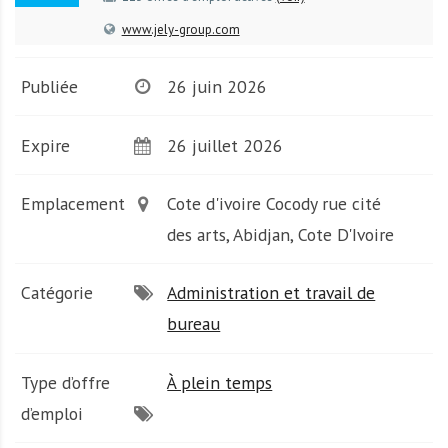
A
f
www.jely-group.com
r
i
Publiée
26 juin 2026
q
u
Expire
26 juillet 2026
e
Emplacement
Cote d'ivoire Cocody rue cité
des arts, Abidjan, Cote D'Ivoire
Catégorie
Administration et travail de
bureau
Type d’offre
À plein temps
d’emploi