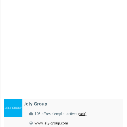
r
t
u
n
i
t
é
s
a
u
T
O
G
O
e
Jely Group
t
e
105 offres d’emploi actives
(voir)
n
www.jely-group.com