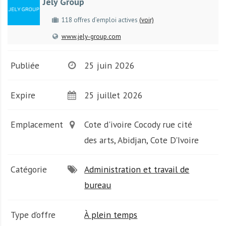
Jely Group
A
f
118 offres d’emploi actives
(voir)
r
www.jely-group.com
i
q
u
Publiée
25 juin 2026
e
Expire
25 juillet 2026
Emplacement
Cote d'ivoire Cocody rue cité
des arts, Abidjan, Cote D'Ivoire
Catégorie
Administration et travail de
bureau
Type d’offre
À plein temps