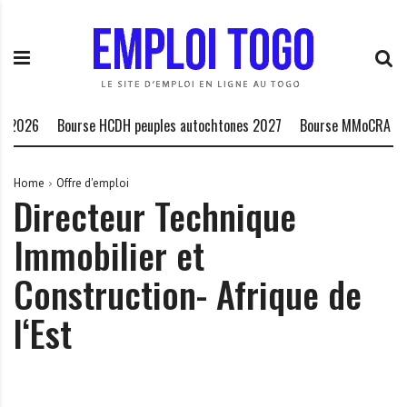
S
E
L
k
m
a
i
p
P
p
l
l
t
o
a
o
i
t
2026
Bourse HCDH peuples autochtones 2027
Bourse MMoCRA 202
c
T
e
o
o
f
n
g
o
Home
Offre d'emploi
Directeur Technique
t
o
r
e
.
m
Immobilier et
n
I
e
t
N
d
Construction- Afrique de
F
e
O
s
l‘Est
o
p
p
o