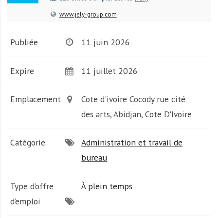
A
f
www.jely-group.com
r
i
Publiée
11 juin 2026
q
u
Expire
11 juillet 2026
e
Emplacement
Cote d'ivoire Cocody rue cité
des arts, Abidjan, Cote D'Ivoire
Catégorie
Administration et travail de
bureau
Type d’offre
À plein temps
d’emploi