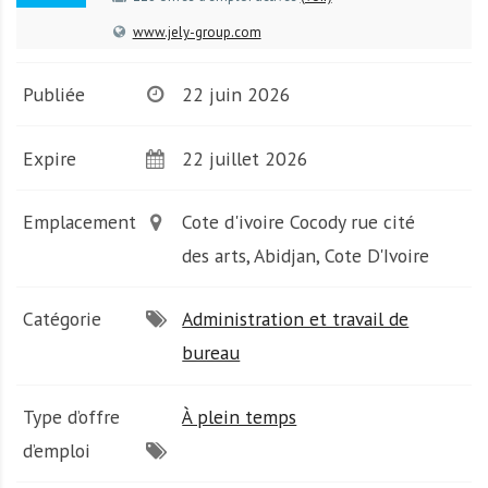
A
f
www.jely-group.com
r
i
Publiée
22 juin 2026
q
u
Expire
22 juillet 2026
e
Emplacement
Cote d'ivoire Cocody rue cité
des arts, Abidjan, Cote D'Ivoire
Catégorie
Administration et travail de
bureau
Type d’offre
À plein temps
d’emploi