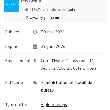
Jely Group
A
f
118 offres d’emploi actives
(voir)
r
www.jely-group.com
i
q
u
Publiée
30 mai 2026
e
Expire
29 juin 2026
Emplacement
Cote d'ivoire Cocody rue cité
des arts, Abidjan, Cote D'Ivoire
Catégorie
Administration et travail de
bureau
Type d’offre
À plein temps