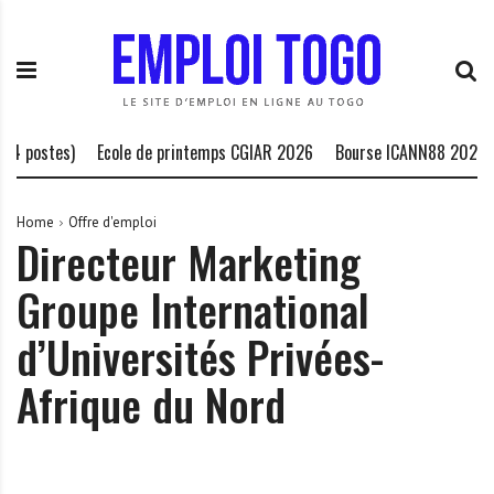
S
E
L
k
m
a
i
p
P
p
l
l
t
o
a
o
i
t
 postes)
Ecole de printemps CGIAR 2026
Bourse ICANN88 2026
c
T
e
o
o
f
n
g
o
Home
Offre d'emploi
Directeur Marketing
t
o
r
e
.
m
Groupe International
n
I
e
t
N
d
d’Universités Privées-
F
e
O
s
Afrique du Nord
o
p
p
o