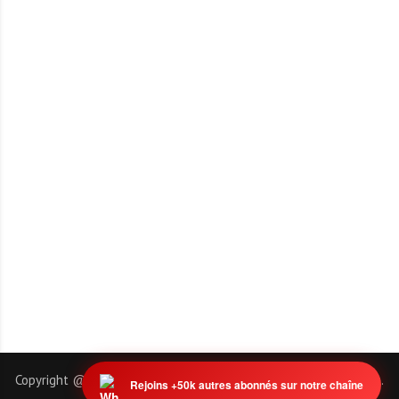
Copyright @ 2011-2026 | EmploiTogo.INFO. Tous droits réservés.
Rejoins +50k autres abonnés sur notre chaîne