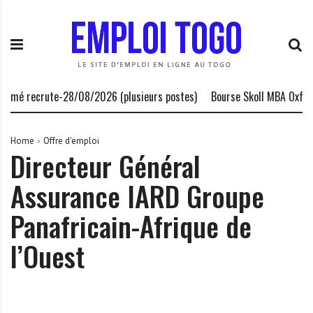
S
E
L
k
m
a
i
p
P
p
l
l
t
o
a
o
i
t
Lomé recrute-28/08/2026 (plusieurs postes)
Bourse Skoll MBA Oxford 
c
T
e
o
o
f
n
g
o
Home
Offre d'emploi
Directeur Général
t
o
r
e
.
m
Assurance IARD Groupe
n
I
e
t
N
d
Panafricain-Afrique de
F
e
O
s
l’Ouest
o
p
p
o