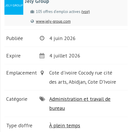
Jely Group
A
f
105 offres d’emploi actives
(voir)
r
www.jely-group.com
i
q
u
Publiée
4 juin 2026
e
Expire
4 juillet 2026
Emplacement
Cote d'ivoire Cocody rue cité
des arts, Abidjan, Cote D'Ivoire
Catégorie
Administration et travail de
bureau
Type d’offre
À plein temps