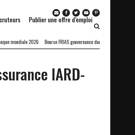
cruteurs
Publier une offre d’emploi
ue mondiale 2026
Bourse FRIAS gouvernance durable
Bourse DSTI-C
ssurance IARD-