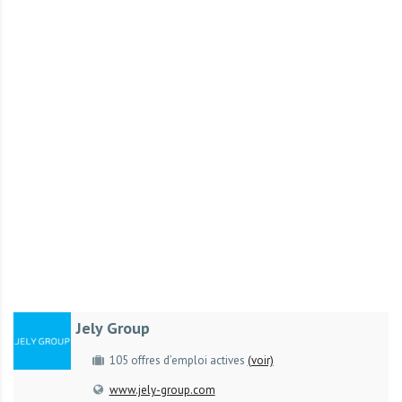
r
t
u
n
i
t
é
s
a
u
T
O
G
O
e
Jely Group
t
e
105 offres d’emploi actives
(voir)
n
www.jely-group.com