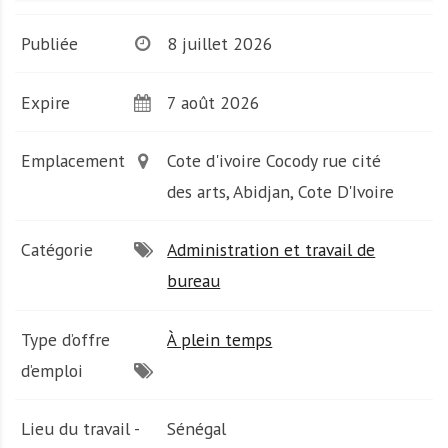
A
f
Publiée
8 juillet 2026
r
i
q
Expire
7 août 2026
u
e
Emplacement
Cote d'ivoire Cocody rue cité
des arts, Abidjan, Cote D'Ivoire
Catégorie
Administration et travail de
bureau
Type d’offre
À plein temps
d’emploi
Lieu du travail -
Sénégal