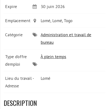
A
Expire
30 juin 2026
f
r
i
Emplacement
Lomé, Lomé, Togo
q
u
Catégorie
Administration et travail de
e
bureau
Type d’offre
À plein temps
d’emploi
Lieu du travail -
Lomé
Adresse
DESCRIPTION