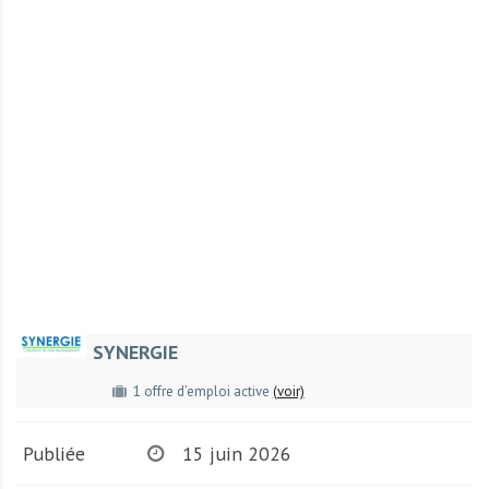
r
t
u
n
i
t
é
s
a
u
T
O
G
SYNERGIE
O
e
1 offre d’emploi active
(voir)
t
e
Publiée
15 juin 2026
n