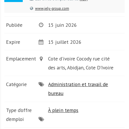
A
f
www.jely-group.com
r
i
Publiée
15 juin 2026
q
u
Expire
15 juillet 2026
e
Emplacement
Cote d'ivoire Cocody rue cité
des arts, Abidjan, Cote D'Ivoire
Catégorie
Administration et travail de
bureau
Type d’offre
À plein temps
d’emploi