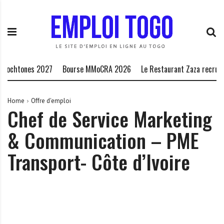
S
E
L
k
m
a
i
p
P
p
l
l
t
o
a
o
i
t
tochtones 2027
Bourse MMoCRA 2026
Le Restaurant Zaza recrute
c
T
e
o
o
f
n
g
o
Home
Offre d'emploi
Chef de Service Marketing
t
o
r
e
.
m
& Communication – PME
n
I
e
t
N
d
Transport- Côte d’Ivoire
F
e
O
s
o
p
p
o