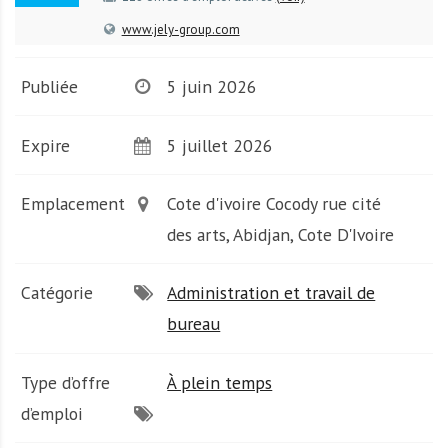
A
f
www.jely-group.com
r
i
Publiée
5 juin 2026
q
u
Expire
5 juillet 2026
e
Emplacement
Cote d'ivoire Cocody rue cité
des arts, Abidjan, Cote D'Ivoire
Catégorie
Administration et travail de
bureau
Type d’offre
À plein temps
d’emploi