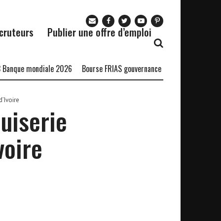
cruteurs
Publier une offre d’emploi
anque mondiale 2026
Bourse FRIAS gouvernance durable
Bourse DST
’Ivoire
uiserie
voire