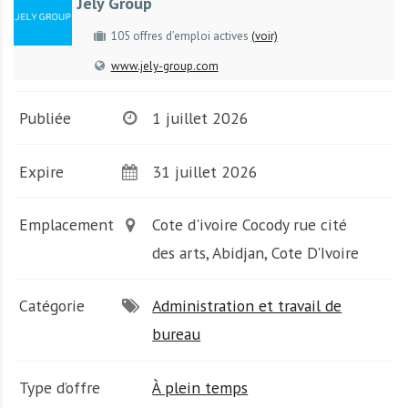
Jely Group
A
f
105 offres d’emploi actives
(voir)
r
www.jely-group.com
i
q
u
Publiée
1 juillet 2026
e
Expire
31 juillet 2026
Emplacement
Cote d'ivoire Cocody rue cité
des arts, Abidjan, Cote D'Ivoire
Catégorie
Administration et travail de
bureau
Type d’offre
À plein temps