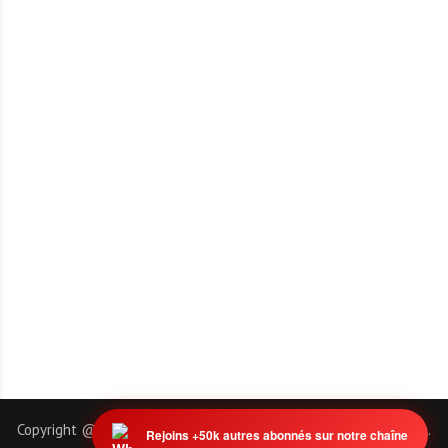
Copyright @ 2011-2026 | EmploiTogo.INFO. Tous droits réservés.
Rejoins +50k autres abonnés sur notre chaîne