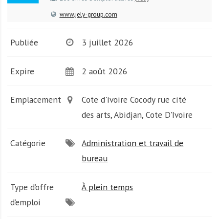
A
f
www.jely-group.com
r
i
Publiée
3 juillet 2026
q
u
Expire
2 août 2026
e
Emplacement
Cote d'ivoire Cocody rue cité
des arts, Abidjan, Cote D'Ivoire
Catégorie
Administration et travail de
bureau
Type d’offre
À plein temps
d’emploi