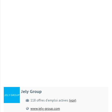
r
t
u
n
i
t
é
s
a
u
T
O
G
O
e
Jely Group
t
e
118 offres d’emploi actives
(voir)
n
www.jely-group.com