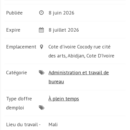
A
f
Publiée
8 juin 2026
r
i
q
Expire
8 juillet 2026
u
e
Emplacement
Cote d'ivoire Cocody rue cité
des arts, Abidjan, Cote D'Ivoire
Catégorie
Administration et travail de
bureau
Type d’offre
À plein temps
d’emploi
Lieu du travail -
Mali