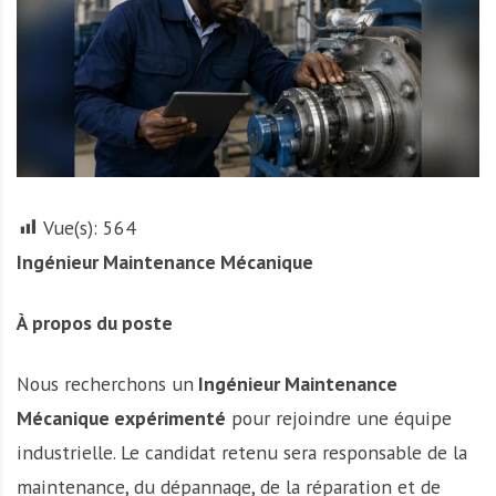
r
t
u
n
i
t
é
s
Vue(s):
564
a
Ingénieur Maintenance Mécanique
u
T
O
À propos du poste
G
O
Nous recherchons un
Ingénieur Maintenance
e
Mécanique expérimenté
pour rejoindre une équipe
t
e
industrielle. Le candidat retenu sera responsable de la
n
maintenance, du dépannage, de la réparation et de