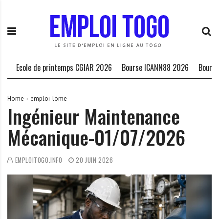
S
E
L
k
m
a
i
p
P
p
l
l
t
o
a
o
i
t
Ecole de printemps CGIAR 2026
Bourse ICANN88 2026
Bourse HCDH
c
T
e
o
o
f
n
g
o
Home
emploi-lome
Ingénieur Maintenance
t
o
r
e
.
m
Mécanique-01/07/2026
n
I
e
t
N
d
F
e
EMPLOITOGO.INFO
20 JUIN 2026
O
s
o
p
p
o