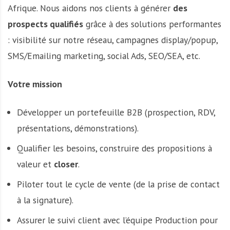
A
Afrique. Nous aidons nos clients à générer
des
f
prospects qualifiés
grâce à des solutions performantes
r
i
: visibilité sur notre réseau, campagnes display/popup,
q
SMS/Emailing marketing, social Ads, SEO/SEA, etc.
u
e
Votre mission
Développer un portefeuille B2B (prospection, RDV,
présentations, démonstrations).
Qualifier les besoins, construire des propositions à
valeur et
closer
.
Piloter tout le cycle de vente (de la prise de contact
à la signature).
Assurer le suivi client avec l’équipe Production pour