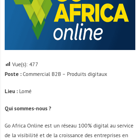
r
t
u
n
i
t
é
s
Vue(s):
477
a
Poste :
Commercial B2B – Produits digitaux
u
T
O
Lieu :
Lomé
G
O
Qui sommes-nous ?
e
t
Go Africa Online est un réseau 100% digital au service
e
n
de la visibilité et de la croissance des entreprises en