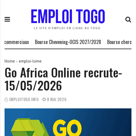
S
E
L
k
m
a
i
p
P
p
l
l
t
o
a
o
i
t
commerciaux
Bourse Chevening-OCIS 2027/2028
Bourse chercheur
c
T
e
o
o
f
n
g
o
Home
emploi-lome
Go Africa Online recrute-
t
o
r
e
.
m
15/05/2026
n
I
e
t
N
d
F
e
EMPLOITOGO.INFO
8 MAI 2026
O
s
o
p
p
o