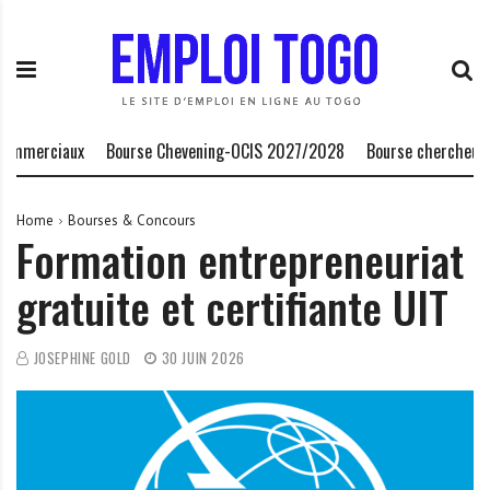
S
E
L
k
m
a
i
p
P
p
l
l
t
o
a
o
i
t
erciaux
Bourse Chevening-OCIS 2027/2028
Bourse chercheurs inv
c
T
e
o
o
f
n
g
o
Home
Bourses & Concours
Formation entrepreneuriat
t
o
r
e
.
m
gratuite et certifiante UIT
n
I
e
t
N
d
F
e
JOSEPHINE GOLD
30 JUIN 2026
O
s
o
p
p
o