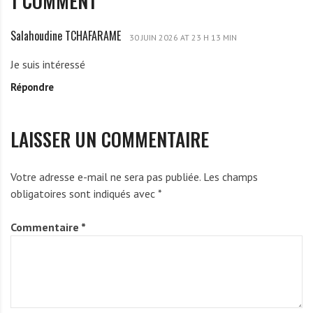
1 COMMENT
Salahoudine TCHAFARAME
S
30 JUIN 2026 AT 23 H 13 MIN
a
Je suis intéressé
l
Répondre
a
h
o
LAISSER UN COMMENTAIRE
u
d
i
Votre adresse e-mail ne sera pas publiée.
Les champs
n
obligatoires sont indiqués avec
*
e
T
Commentaire
*
C
H
A
F
A