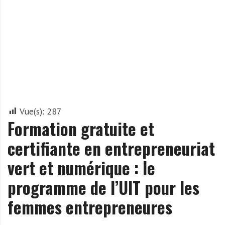
A
f
r
i
q
u
e
Vue(s):
287
Formation gratuite et
certifiante en entrepreneuriat
vert et numérique : le
programme de l’UIT pour les
femmes entrepreneures