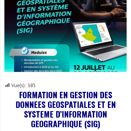
r
t
u
n
i
t
é
s
a
u
T
O
Vue(s):
385
G
FORMATION EN GESTION DES
O
DONNEES GEOSPATIALES ET EN
e
SYSTEME D’INFORMATION
t
e
GEOGRAPHIQUE (SIG)
n