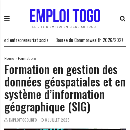
S
E
L
k
m
a
i
p
P
p
l
l
t
o
a
o
i
t
 entrepreneuriat social
Bourse du Commonwealth 2026/2027
Atel
c
T
e
o
o
f
n
g
o
Home
Formations
Formation en gestion des
t
o
r
e
.
m
données géospatiales et en
n
I
e
t
N
d
système d’information
F
e
O
s
géographique (SIG)
o
p
EMPLOITOGO.INFO
8 JUILLET 2025
p
o