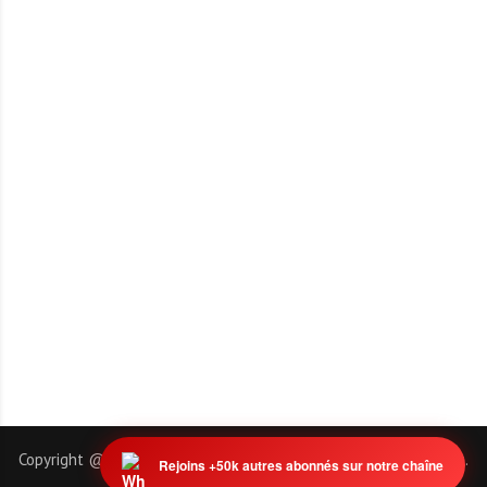
Copyright @ 2011-2026 | EmploiTogo.INFO. Tous droits réservés.
Rejoins +50k autres abonnés sur notre chaîne