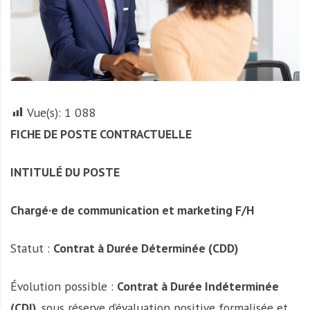
r
t
u
n
i
t
Vue(s):
1 088
é
s
FICHE DE POSTE CONTRACTUELLE
a
u
INTITULÉ DU POSTE
T
O
Chargé·e de communication et marketing F/H
G
O
e
Statut :
Contrat à Durée Déterminée (CDD)
t
e
Évolution possible :
Contrat à Durée Indéterminée
n
(CDI)
, sous réserve d’évaluation positive formalisée et