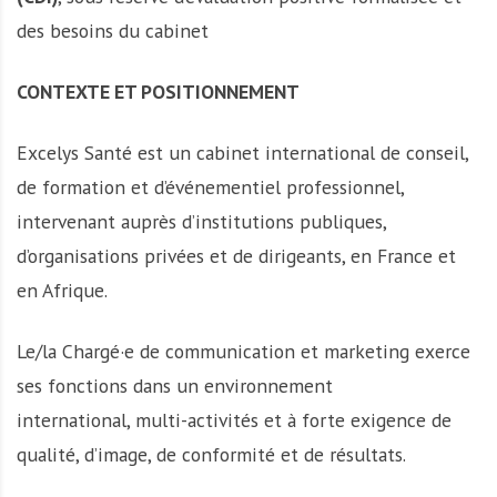
A
des besoins du cabinet
f
r
i
CONTEXTE ET POSITIONNEMENT
q
u
Excelys Santé est un cabinet international de conseil,
e
de formation et d’événementiel professionnel,
intervenant auprès d’institutions publiques,
d’organisations privées et de dirigeants, en France et
en Afrique.
Le/la Chargé·e de communication et marketing exerce
ses fonctions dans un environnement
international, multi-activités et à forte exigence de
qualité, d’image, de conformité et de résultats.