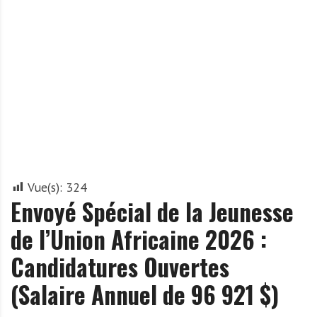
A
f
r
i
q
u
e
Vue(s):
324
Envoyé Spécial de la Jeunesse
de l’Union Africaine 2026 :
Candidatures Ouvertes
(Salaire Annuel de 96 921 $)